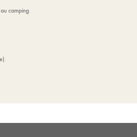
t au camping.
e).