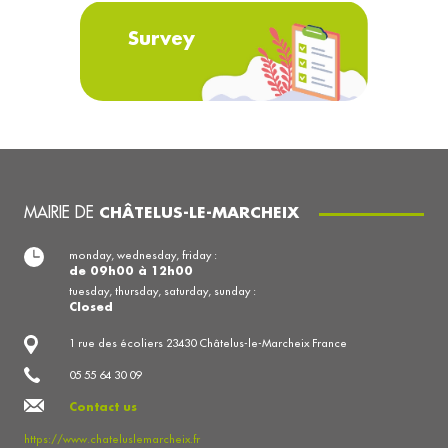
Survey
MAIRIE DE
CHÂTELUS-LE-MARCHEIX
monday, wednesday, friday :
de 09h00 à 12h00
tuesday, thursday, saturday, sunday :
Closed
1 rue des écoliers 23430 Châtelus-le-Marcheix France
05 55 64 30 09
Contact us
https://www.chateluslemarcheix.fr