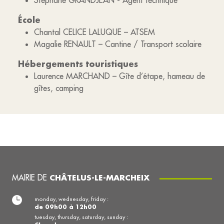
Stéphane GRANDJEAN - Agent technique
École
Chantal CELICE LALUQUE – ATSEM
Magalie RENAULT – Cantine / Transport scolaire
Hébergements touristiques
Laurence MARCHAND – Gîte d’étape, hameau de
gîtes, camping
MAIRIE DE
CHÂTELUS-LE-MARCHEIX
monday, wednesday, friday :
de 09h00 à 12h00
tuesday, thursday, saturday, sunday :