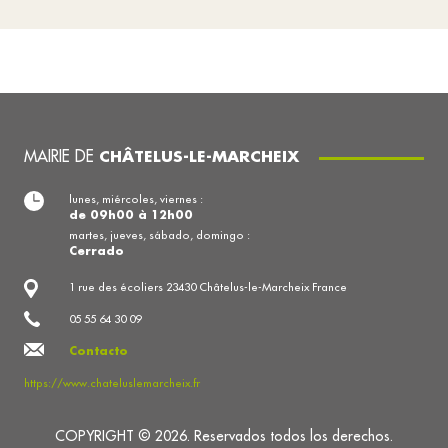
MAIRIE DE
CHÂTELUS-LE-MARCHEIX
lunes, miércoles, viernes :
de 09h00 à 12h00
martes, jueves, sábado, domingo :
Cerrado
1 rue des écoliers 23430 Châtelus-le-Marcheix France
05 55 64 30 09
Contacto
https://www.chateluslemarcheix.fr
COPYRIGHT © 2026. Reservados todos los derechos.