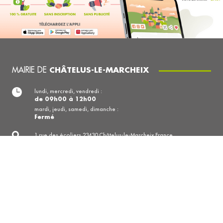
MAIRIE DE
CHÂTELUS-LE-MARCHEIX
lundi, mercredi, vendredi :
de 09h00 à 12h00
mardi, jeudi, samedi, dimanche :
Fermé
1 rue des écoliers 23430 Châtelus-le-Marcheix France
05 55 64 30 09
Nous contacter
https://www.chateluslemarcheix.fr
COPYRIGHT © 2026. Tous droits réservés.