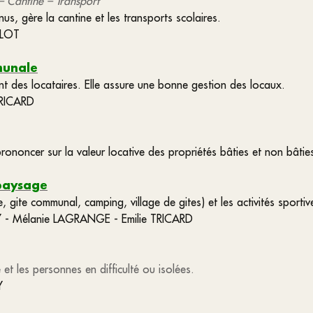
– Cantine – Transport
nus, gère la cantine et les transports scolaires.
ULOT
munale
nt des locataires. Elle assure une bonne gestion des locaux.
TRICARD
rononcer sur la valeur locative des propriétés bâties et non bâtie
 paysage
, gite communal, camping, village de gites) et les activités sportiv
Y - Mélanie LAGRANGE - Emilie TRICARD
e et les personnes en difficulté ou isolées.
RY