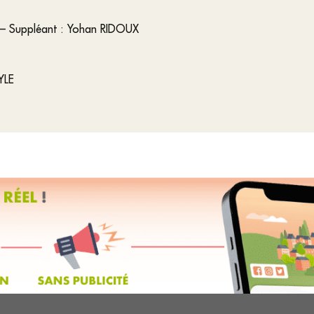
E– Suppléant : Yohan RIDOUX
AYLE