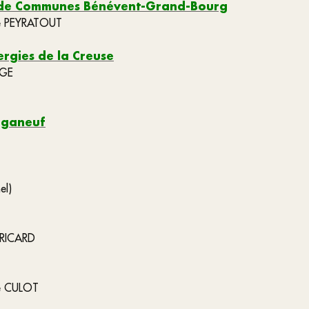
 de Communes Bénévent-Grand-Bourg
ire PEYRATOUT
rgies de la Creuse
ANGE
rganeuf
el)
 TRICARD
ne CULOT