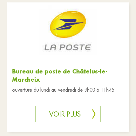
Associations
Commerces
Education
Santé et solidarité
Services publics
Sports et loisirs
Tourisme
Urgences
Réinitialiser les filtres
Bureau de poste de Châtelus-le-
Marcheix
ouverture du lundi au vendredi de 9h00 à 11h45
VOIR PLUS