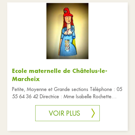
Associations
Commerces
Education
Santé et solidarité
Services publics
Sports et loisirs
Tourisme
Urgences
Réinitialiser les filtres
Ecole maternelle de Châtelus-le-
Marcheix
Petite, Moyenne et Grande sections Téléphone : 05
55 64 36 42 Directrice : Mme Isabelle Rochette
Prestation : cantine
VOIR PLUS