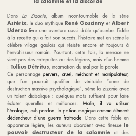
la calomnie et la discorde
Dans
La Zizanie
, album incontournable de la série
Astérix
René Goscinny
Albert
, le duo mythique
et
Uderzo
livre une aventure aussi drôle qu’acerbe. Fidèle
à la recette qui a fait son succès, l’histoire met en scène le
célèbre village gaulois qui résiste encore et toujours à
l’envahisseur romain. Pourtant, cette fois, la menace ne
vient pas des catapultes ou des légions, mais d’un homme
Tullius Détritus
:
, incarnation du mal par la parole.
Ce personnage
pervers, cruel, méchant et manipulateur
,
que l’on pourrait qualifier de véritable “arme de
destruction massive psychologique”, sème la zizanie avec
un talent diabolique : quelques mots suffisent pour faire
éclater querelles et méfiances.
Malin, il va utiliser
l’écologie, euh pardon, la potion magique comme élément
déclencheur d'une guerre fratricide.
Dans cette fable en
le
apparence légère, les auteurs abordent avec finesse
pouvoir destructeur de la calomnie
et des