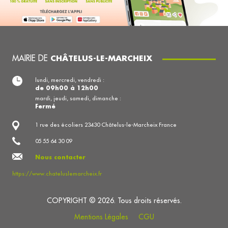
MAIRIE DE
CHÂTELUS-LE-MARCHEIX
lundi, mercredi, vendredi :
de 09h00 à 12h00
mardi, jeudi, samedi, dimanche :
Fermé
1 rue des écoliers 23430 Châtelus-le-Marcheix France
05 55 64 30 09
Nous contacter
https://www.chateluslemarcheix.fr
COPYRIGHT © 2026. Tous droits réservés.
Mentions Légales
CGU