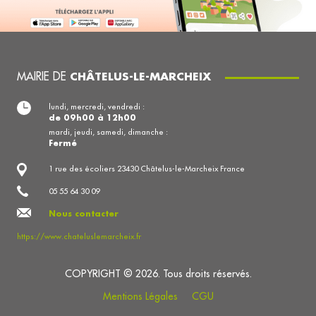
MAIRIE DE
CHÂTELUS-LE-MARCHEIX
lundi, mercredi, vendredi :
de 09h00 à 12h00
mardi, jeudi, samedi, dimanche :
Fermé
1 rue des écoliers 23430 Châtelus-le-Marcheix France
05 55 64 30 09
Nous contacter
https://www.chateluslemarcheix.fr
COPYRIGHT © 2026. Tous droits réservés.
Mentions Légales
CGU