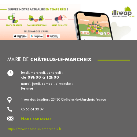
MAIRIE DE
CHÂTELUS-LE-MARCHEIX
lundi, mercredi, vendredi :
de 09h00 à 12h00
mardi, jeudi, samedi, dimanche :
Fermé
1 rue des écoliers 23430 Châtelus-le-Marcheix France
05 55 64 30 09
Nous contacter
https://www.chateluslemarcheix.fr