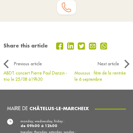
Share this article
Previous article
Next article
ABDT: concert Pierre Paul Danzin -
Moussus : fête de la rentrée
trio le 25/08 à19h30
le 6 septembre
MAIRIE DE
CHÂTELUS-LE-MARCHEIX
monday, wednesday, friday :
de 09h00 à 12h00
tuesday, thursday, saturday, sunday :