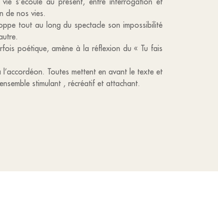
ie s’écoule au présent, entre interrogation et
n de nos vies.
loppe tout au long du spectacle son impossibilité
autre.
arfois poétique, amène à la réflexion du « Tu fais
 l’accordéon. Toutes mettent en avant le texte et
ensemble stimulant , récréatif et attachant.