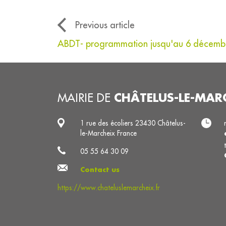
Previous article
ABDT- programmation jusqu'au 6 décemb
CHÂTELUS-LE-MAR
MAIRIE DE
1 rue des écoliers 23430 Châtelus-
le-Marcheix France
05 55 64 30 09
Contact us
https://www.chateluslemarcheix.fr