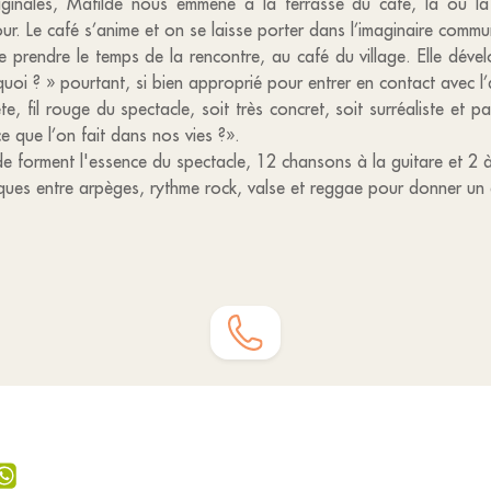
ginales, Matilde nous emmène à la terrasse du café, là où la v
ur. Le café s’anime et on se laisse porter dans l’imaginaire commu
 prendre le temps de la rencontre, au café du village. Elle déve
uoi ? » pourtant, si bien approprié pour entrer en contact avec l’
e, fil rouge du spectacle, soit très concret, soit surréaliste et p
e que l’on fait dans nos vies ?».
 forment l'essence du spectacle, 12 chansons à la guitare et 2 à
iques entre arpèges, rythme rock, valse et reggae pour donner un 