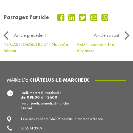
Partagez l'article
Article précédent
Article suivant
"LE CASTELMARCHOIS" - Nouvelle
ABDT : concert- The
édition
Alligatorz
MAIRIE DE
CHÂTELUS-LE-MARCHEIX
lundi, mercredi, vendredi :
de 09h00 à 12h00
mardi, jeudi, samedi, dimanche :
Fermé
1 rue des écoliers 23430 Châtelus-le-Marcheix France
05 55 64 30 09