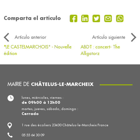
Comparta el artículo
Artículo anterior
Artículo siguiente
"LE CASTELMARCHOIS" - Nouvelle
ABDT : concert- The
édition
Alligatorz
MAIRIE DE
CHÂTELUS-LE-MARCHEIX
lunes, miércoles, viernes :
de 09h00 à 12h00
martes, jueves, sábado, domingo :
Cerrado
1 rue des écoliers 23430 Châtelus-le-Marcheix France
05 55 64 30 09