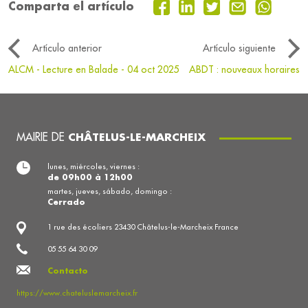
Comparta el artículo
Artículo anterior
Artículo siguiente
ALCM - Lecture en Balade - 04 oct 2025
ABDT : nouveaux horaires
MAIRIE DE
CHÂTELUS-LE-MARCHEIX
lunes, miércoles, viernes :
de 09h00 à 12h00
martes, jueves, sábado, domingo :
Cerrado
1 rue des écoliers 23430 Châtelus-le-Marcheix France
05 55 64 30 09
Contacto
https://www.chateluslemarcheix.fr