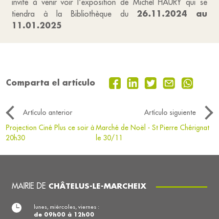
invite à venir voir l'exposition de Michel HAURY qui se
26.11.2024 au
tiendra à la Bibliothèque du
11.01.2025
Comparta el artículo
Artículo anterior
Artículo siguiente
Projection Ciné Plus ce soir à
Marché de Noël - St Pierre Chérignat
20h30
le 30/11
MAIRIE DE
CHÂTELUS-LE-MARCHEIX
lunes, miércoles, viernes :
de 09h00 à 12h00