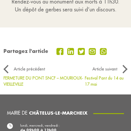
Rendez‑vous au monument aux morts à 11h30.
Un dépôt de gerbes sera suivi d’un discours.
Partagez l'article
Article précédent
Article suivant
FERMETURE DU PONT SNCF – MOURIOUX‐
Festival Pant du 14 au
VIEILLEVILLE
17 mai
MAIRIE DE
CHÂTELUS-LE-MARCHEIX
lundi, mercredi, vendredi :
de 09h00 à 12h00