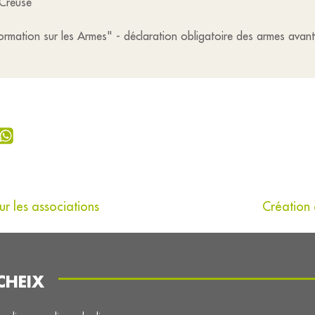
 Creuse
ormation sur les Armes" - déclaration obligatoire des armes ava
 les associations
Création 
CHEIX